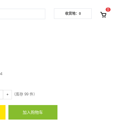
0
收货地：0
04
（库存
99
件）
+
加入购物车