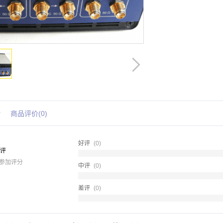
情
商品评价(0)
好评
(0)
评
人参加评分
中评
(0)
差评
(0)