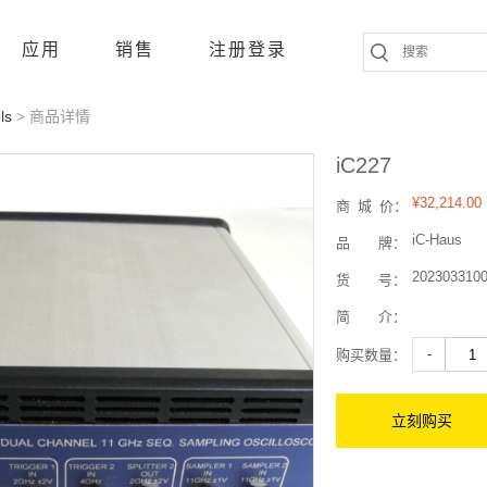
应用
销售
注册登录
ls
商品详情
>
iC227
¥32,214.00
商
城
价：
iC-Haus
品
牌：
202303310
货
号：
简
介：
-
购买数量：
立刻购买