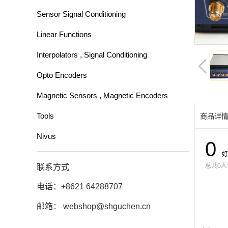
Sensor Signal Conditioning
Linear Functions
Interpolators , Signal Conditioning
Opto Encoders
Magnetic Sensors , Magnetic Encoders
Tools
商品详
Nivus
0
好
总共0
联系方式
电话：+8621 64288707
邮箱： webshop@shguchen.cn