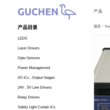
产品
首页
Too
>
产品目录
LEDS
Laser Drivers
Opto Sensors
Power Management
I/O iCs , Output Stages
24V , 5V Line Drivers
Relay Drivers
Safety Light Curtain iCs